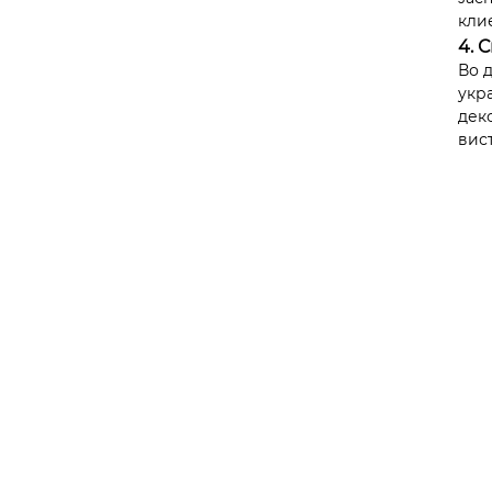
кли
4. 
Во 
укр
дек
вис