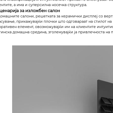
ентите, а има и суперсилна носечка структура.
Сценарија за изложбен салон
домашните салони, решетката за керамички дисплеј со верт
асување, прикажувајќи плочки што одговараат на стилот на 
оративен елемент, овозможувајќи им на клиентите интуитив
тинска домашна средина, зголемувајќи ја привлечноста на 