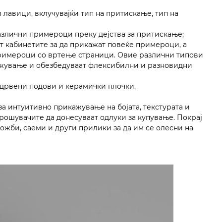
лавици, вклучувајќи тип на притискање, тип на
азлични примероци преку дејства за притискање;
ат кабинетите за да прикажат повеќе примероци, а
римероци со вртење страници. Овие различни типови
кажување и обезбедуваат флексибилни и разновидни
 дрвени подови и керамички плочки.
а интуитивно прикажување на бојата, текстурата и
трошувачите да донесуваат одлуки за купување. Покрај
ожби, саеми и други прилики за да им се олесни на