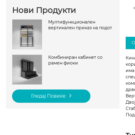
Нови Продукти
Мултифункционален
вертикален приказ на подот
О
Комбиниран кабинет со
Кин
рамен фиоки
кор
има
спе
ком
дрв
Вер
Гледај Повеќе
Дво
Ста
Под