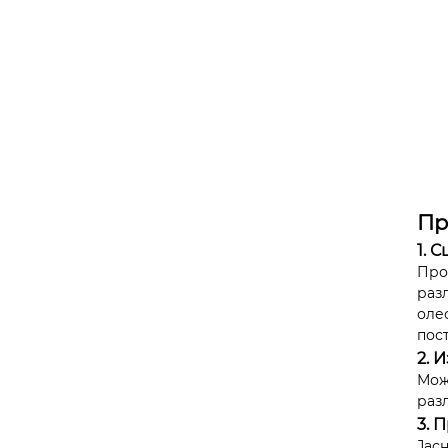
Пр
1. 
Про
раз
оле
пос
2. 
Мож
раз
3. 
Јас