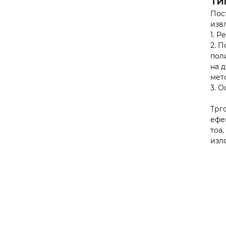
Ти
Пос
изв
1. 
2. 
пол
на 
мет
3. 
Трг
ефе
тоа
изл