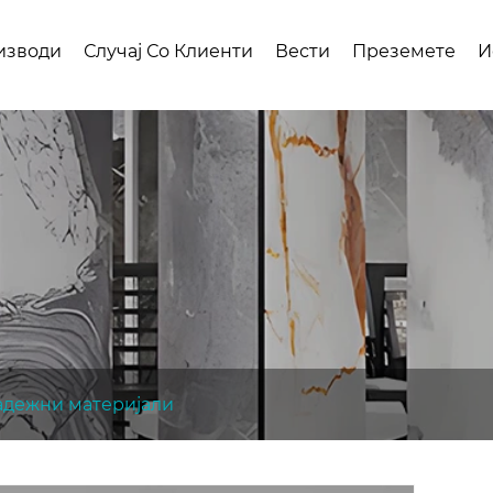
изводи
Случај Со Клиенти
Вести
Преземете
И
радежни материјали