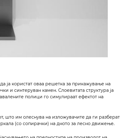
да ја користат оваа решетка за прикажување на
чки и синтеруван камен. Слоевитата структура ја
навалените полици го симулираат ефектот на
т, што им олеснува на изложувачите да ги разберат
кала (со сопирачки) на дното за лесно движење.
бјаснувањето на предностите на производот на