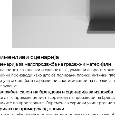
именливи сценарија
Сценарија за малопродажба на градежни материјали
давниците за плочки и салоните за домашни апарати може 
лични производи како што се полирани плочки, антички пло
снува споредбата на различни спецификации на плочки, а 
тавување.
Изложбен салон на брендови и сценарија за изложба
е да го прикаже целиот асортиман на производи на брендо
ликите во производите. Опремен со скриени универзални тр
Приказ на примерок од плочки
ната класификација и интуитивниот приказ го олеснуваат о