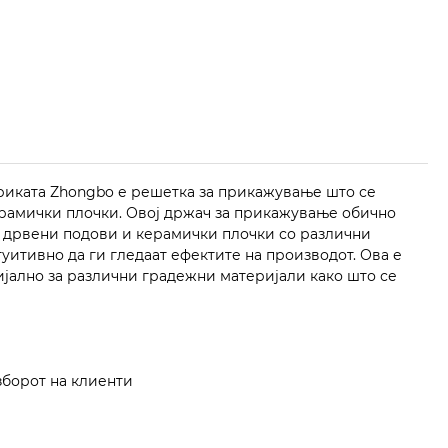
риката Zhongbo е решетка за прикажување што се
рамички плочки. Овој држач за прикажување обично
 дрвени подови и керамички плочки со различни
итивно да ги гледаат ефектите на производот. Ова е
јално за различни градежни материјали како што се
зборот на клиенти