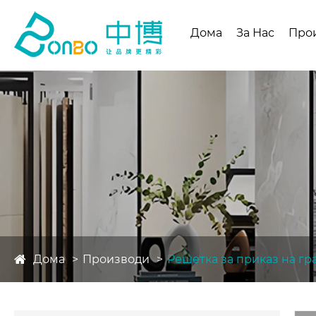
Дома
За Нас
Про
Дома
Производи
Решетка за приказ на г