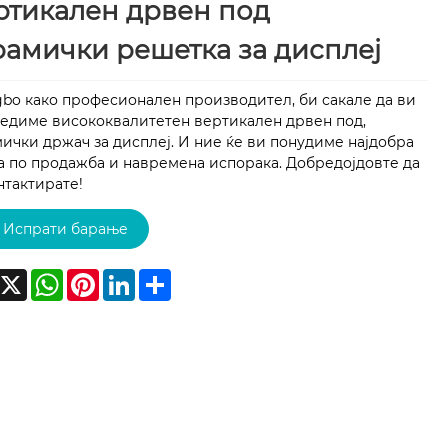
ртикален дрвен под
рамички решетка за дисплеј
bo како професионален производител, би сакале да ви
едиме висококвалитетен вертикален дрвен под,
ички држач за дисплеј. И ние ќе ви понудиме најдобра
а по продажба и навремена испорака. Добредојдовте да
нтактирате!
Испрати барање
acebook
X
WhatsApp
Pinterest
LinkedIn
Share