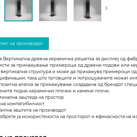
пис на производот
а Вертикална дрвена керамичка решетка за дисплеј од фаб
исти за прикажување примероци од дрвени подови или ке
 вертикална структура и може да прикажува примероци од
цификации, така што трговците и потрошувачите можат инту
позитна алатка за прикажување создадена од брендот специ
ените подни керамички плочки и камени плочи.
тикална заштеда на простор
јна компатибилност
билна заштита на производот
обрете ја искористеноста на просторот и ефикасноста на и