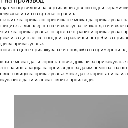
п на производ
тојат многу видови на вертикални дрвени подни керамички 
лекување и тип на вртење страница.
Решетките за приказ со притискање можат да прикажуваат р
Полиците за дисплеј што се извлекуваат можат да ги извлеч
иците за прикажување со вртење страници прикажуваат п
држачи за дисплеј се погодни за различни потреби за при
оди за прикажување.
Основната цел е прикажување и продажба на примероци од
овците можат да ги користат овие држачи за прикажување з
ктот на инсталација на производот за да им помогнат на по
, овие полици за прикажување може да се користат и на изл
ожувачите да ги изложат своите производи.