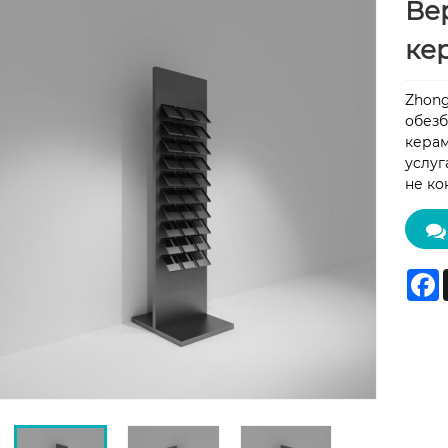
Ве
ке
Zhong
обезб
керам
услуг
не ко
F