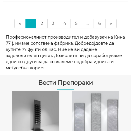
«
1
2
3
4
5
...
6
»
Професионалниот производител и добавувач на Кина
77 {, имаме сопствена фабрика. Добредојдовте да
купите 77 фунти од нас. Ние ќе ви дадеме
задоволителен цитат. Дозволете ни да соработуваме
едни со други за да создадеме подобра иднина и
меѓусебна корист.
Вести Препораки