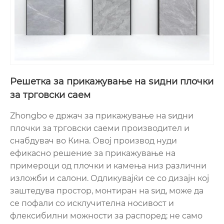
Решетка за прикажување на ѕидни плочки
за трговски саем
Zhongbo е држач за прикажување на ѕидни
плочки за трговски саеми производител и
снабдувач во Кина. Овој производ нуди
ефикасно решение за прикажување на
примероци од плочки и камења низ различни
изложби и салони. Одликувајќи се со дизајн кој
заштедува простор, монтиран на ѕид, може да
се пофали со исклучителна носивост и
флексибилни можности за распоред; не само