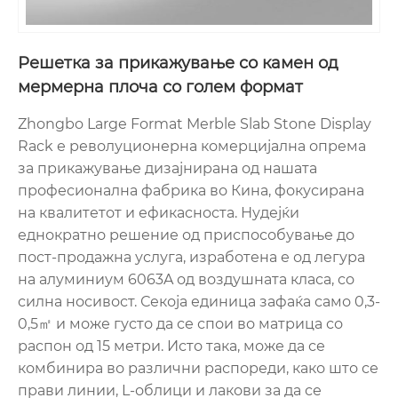
Решетка за прикажување со камен од
мермерна плоча со голем формат
Zhongbo Large Format Merble Slab Stone Display
Rack е револуционерна комерцијална опрема
за прикажување дизајнирана од нашата
професионална фабрика во Кина, фокусирана
на квалитетот и ефикасноста. Нудејќи
еднократно решение од приспособување до
пост-продажна услуга, изработена е од легура
на алуминиум 6063A од воздушната класа, со
силна носивост. Секоја единица зафаќа само 0,3-
0,5㎡ и може густо да се спои во матрица со
распон од 15 метри. Исто така, може да се
комбинира во различни распореди, како што се
прави линии, L-облици и лакови за да се