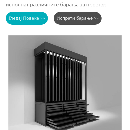
исполнат различните барања за простор.
Гледај Повеќе >>
Испрати барање >>