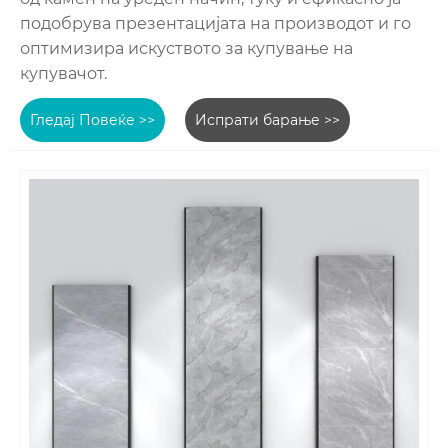
подобрува презентацијата на производот и го
оптимизира искуството за купување на
купувачот.
Гледај Повеќе >>
Испрати барање >>