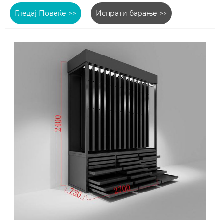
Гледај Повеќе >>
Испрати барање >>