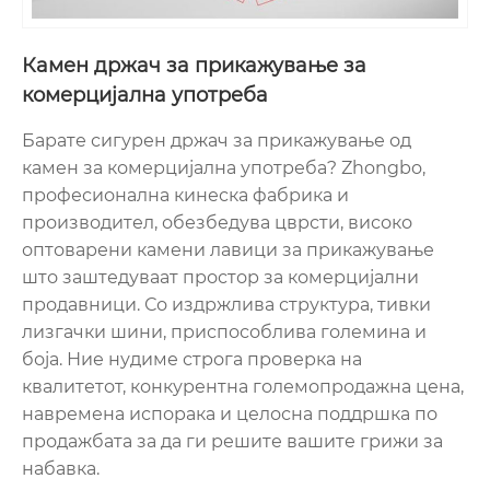
Камен држач за прикажување за
комерцијална употреба
Барате сигурен држач за прикажување од
камен за комерцијална употреба? Zhongbo,
професионална кинеска фабрика и
производител, обезбедува цврсти, високо
оптоварени камени лавици за прикажување
што заштедуваат простор за комерцијални
продавници. Со издржлива структура, тивки
лизгачки шини, приспособлива големина и
боја. Ние нудиме строга проверка на
квалитетот, конкурентна големопродажна цена,
навремена испорака и целосна поддршка по
продажбата за да ги решите вашите грижи за
набавка.