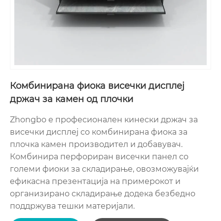
Комбинирана фиока висечки дисплеј
држач за камен од плочки
Zhongbo е професионален кинески држач за
висечки дисплеј со комбинирана фиока за
плочка камен производител и добавувач.
Комбинира перфориран висечки панел со
големи фиоки за складирање, овозможувајќи
ефикасна презентација на примерокот и
организирано складирање додека безбедно
поддржува тешки материјали.