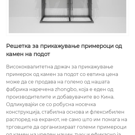
Решетка за прикажување примероци од
камен на подот
Висококвалитетна држач за прикажување
примерок од камен за подот со евтина цена
може да се продава на големо од нашата
фабрика наречена zhongbo, која е еден од
производителите и добавувачите во Кина.
Одликувајќи се со робусна носечка
конструкција, стабилна основа и флексибилен
распоред на екранот, не само што им помага на
трговците да организираат големи примероци
од камен на уреден начин, туку и ефикасно ја