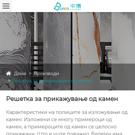
Дома
Производи
Решетка за прикажување од камен
Решетка за прикажување од камен
Карактеристики на полиците за изложување од
камен: Изложени се многу примероци од
камен, а примероците од камен се целосно
прикажани. Што е уште поважно, бидејќи има