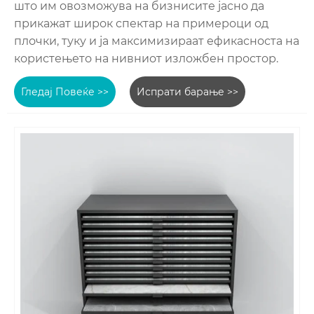
што им овозможува на бизнисите јасно да
прикажат широк спектар на примероци од
плочки, туку и ја максимизираат ефикасноста на
користењето на нивниот изложбен простор.
Гледај Повеќе >>
Испрати барање >>