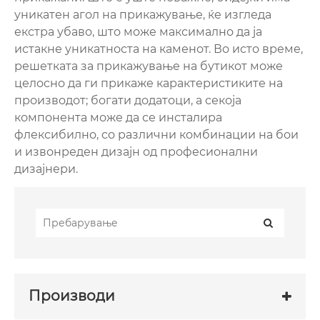
уникатен агол на прикажување, ќе изгледа
екстра убаво, што може максимално да ја
истакне уникатноста на каменот. Во исто време,
решетката за прикажување на бутикот може
целосно да ги прикаже карактеристиките на
производот; богати додатоци, а секоја
компонента може да се инсталира
флексибилно, со различни комбинации на бои
и извонреден дизајн од професионални
дизајнери.
Производи