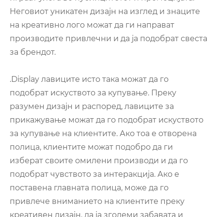
Неговиот уникатен дизајн на изглед и знаците
на креативно лого можат да ги направат
производите привлечни и да ја подобрат свеста
за брендот.
.Display лавиците исто така можат да го
подобрат искуството за купување. Преку
разумен дизајн и распоред, лавиците за
прикажување можат да го подобрат искуството
за купување на клиентите. Ако тоа е отворена
полица, клиентите можат подобро да ги
изберат своите омилени производи и да го
подобрат чувството за интеракција. Ако е
поставена главната полица, може да го
привлече вниманието на клиентите преку
креативен дизајн, да ја зголеми забавата и