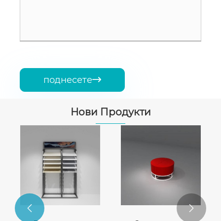
поднесете

Нови Продукти

