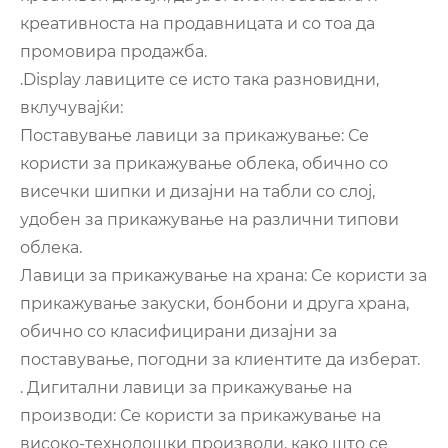
креативноста на продавницата и со тоа да
промовира продажба.
.‌Display лавиците се исто така разновидни,
вклучувајќи:
Поставување лавици за прикажување: Се
користи за прикажување облека, обично со
висечки шипки и дизајни на табли со слој,
удобен за прикажување на различни типови
облека.
Лавици за прикажување на храна: Се користи за
прикажување закуски, бонбони и друга храна,
обично со класифицирани дизајни за
поставување, погодни за клиентите да изберат.
.‌ Дигитални лавици за прикажување на
производи: Се користи за прикажување на
високо-технолошки производи, како што се