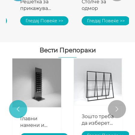
Решетка за
Столче за
прикажување
одмор
примероци
>
Гледај Повеќе >>
Гледај Повеќе >>
од камен на
подот
Вести Препораки


Зошто треба
Главни
да изберете
намени и
мозаик
видови на