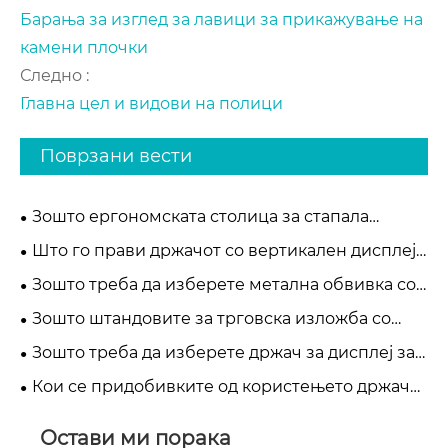
Барања за изглед за лавици за прикажување на
камени плочки
Следно :
Главна цел и видови на полици
Поврзани вести
Зошто ергономската столица за стапала
отоманска за под работна маса станува
Што го прави држачот со вертикален дисплеј
неопходна за модерна удобност во
на подот најефикасно решение за модерни
Зошто треба да изберете метална обвивка со
канцеларијата
малопродажни и изложбени простори
вертикална керамичка полица за дисплеј за
Зошто штандовите за трговска изложба со
вашата продавница
примероци од камен од плочки се неопходни
Зошто треба да изберете држач за дисплеј за
за модерни салони
плочки за тргување за да го подобрите вашиот
Кои се придобивките од користењето држач
штанд
за приказ на примерок од камен за вашиот
бизнис
Остави ми порака