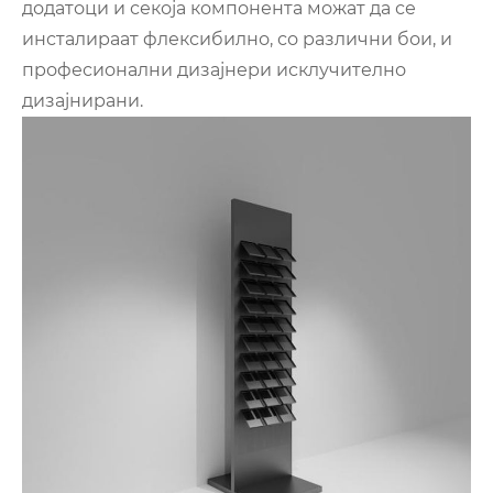
додатоци и секоја компонента можат да се
инсталираат флексибилно, со различни бои, и
професионални дизајнери исклучително
дизајнирани.