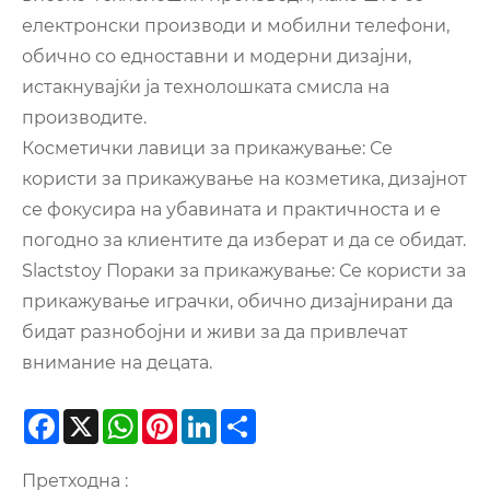
електронски производи и мобилни телефони,
обично со едноставни и модерни дизајни,
истакнувајќи ја технолошката смисла на
производите.
Косметички лавици за прикажување: Се
користи за прикажување на козметика, дизајнот
се фокусира на убавината и практичноста и е
погодно за клиентите да изберат и да се обидат.
Slactstoy Пораки за прикажување: Се користи за
прикажување играчки, обично дизајнирани да
бидат разнобојни и живи за да привлечат
внимание на децата.
Facebook
X
WhatsApp
Pinterest
LinkedIn
Share
Претходна :