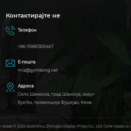
Контактирајте не
Телефон
+86-15980305467
Е-пошта
mia@gymbong.net
Адреса
Село Шанксиа, град Шансија, округ
Хуи'Ан, провинција Фуџијан, Кина
 права © 2024 Quanzhou Zhongbo Display Props Co., Ltd. Сите права се